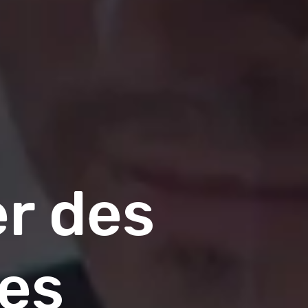
er des
es