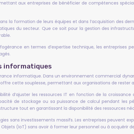
rmettant aux entreprises de bénéficier de compétences spécial
ns la formation de leurs équipes et dans l’acquisition des dern
tiques du secteur. Que ce soit pour la gestion des infrastructu
able.
nfogérance en termes d’expertise technique, les entreprises pe
agés.
es informatiques
infogérance informatique. Dans un environnement commercial dyn
 offre cette souplesse, permettant aux organisations de rester a
bilité d’ajuster les ressources IT en fonction de la croissance d
cité de stockage ou sa puissance de calcul pendant les pér
structure tout en garantissant la disponibilité des ressources né
ologies sans investissements massifs. Les entreprises peuvent ex
des Objets (IoT) sans avoir à former leur personnel ou à acquéri