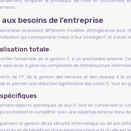
grandement simplifier le processus de mise en conformité,
tements.
aux besoins de l’entreprise
prestataires proposent différents modèles d’infogérance pour 
rnalisation qui correspond le mieux à leur stratégie IT et à leurs
lisation totale
onfier l’ensemble de la gestion IT à un prestataire externe. Ce
sans avoir à gérer les complexités de l’infrastructure informati
ts de l’IT, de la gestion des serveurs et des réseaux à la séc
tale et permet une réduction significative des coûts IT, tout en 
 spécifiques
certains aspects spécifiques de leur IT tout en conservant le co
 qui souhaitent la compléter avec une expertise externe dans de
niquement la gestion de sa sécurité informatique ou de son infr
ssources et de bénéficier d’une expertise pointue là où elle est l