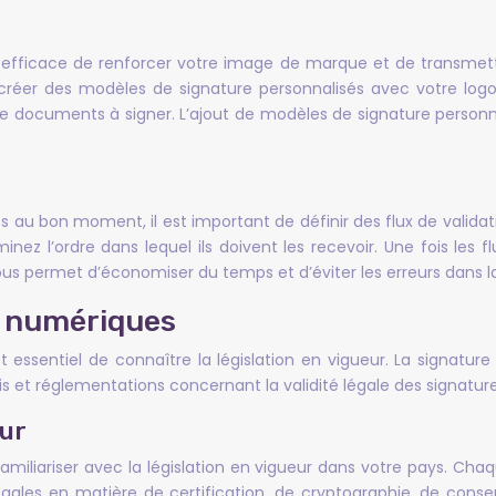
efficace de renforcer votre image de marque et de transmettre
 créer des modèles de signature personnalisés avec votre logo
de documents à signer. L’ajout de modèles de signature personna
 au bon moment, il est important de définir des flux de validatio
ez l’ordre dans lequel ils doivent les recevoir. Une fois les 
ous permet d’économiser du temps et d’éviter les erreurs dans 
es numériques
st essentiel de connaître la législation en vigueur. La signatur
ois et réglementations concernant la validité légale des signatu
eur
 familiariser avec la législation en vigueur dans votre pays. Cha
gales en matière de certification, de cryptographie, de cons