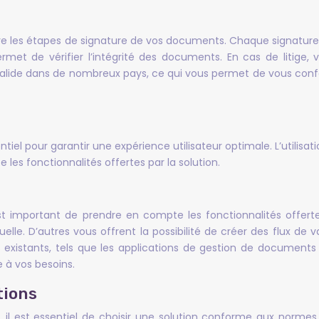
e les étapes de signature de vos documents. Chaque signature e
permet de vérifier l’intégrité des documents. En cas de litige
 valide dans de nombreux pays, ce qui vous permet de vous conf
iel pour garantir une expérience utilisateur optimale. L’utilisat
 les fonctionnalités offertes par la solution.
est important de prendre en compte les fonctionnalités offert
uelle. D’autres vous offrent la possibilité de créer des flux de
s existants, tels que les applications de gestion de document
e à vos besoins.
tions
s, il est essentiel de choisir une solution conforme aux norme